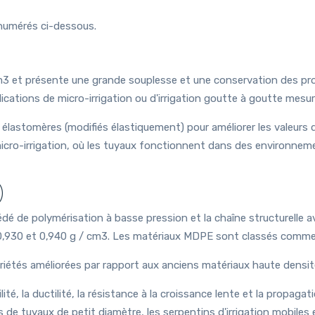
numérés ci-dessous.
m3 et présente une grande souplesse et une conservation des prop
ications de micro-irrigation ou d'irrigation goutte à goutte mes
lastomères (modifiés élastiquement) pour améliorer les valeurs de
icro-irrigation, où les tuyaux fonctionnent dans des environne
)
é de polymérisation à basse pression et la chaîne structurelle av
 0,930 et 0,940 g / cm3. Les matériaux MDPE sont classés comm
tés améliorées par rapport aux anciens matériaux haute densité 
lité, la ductilité, la résistance à la croissance lente et la propa
s de tuyaux de petit diamètre, les serpentins d'irrigation mobiles 